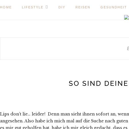
HOME
LIFESTYLE
DIY
REISEN
GESUNDHEIT
SO SIND DEIN
Lips don’t lie… leider! Denn man sieht ihnen sofort an, wen
angesehen. Also habe ich mich mal auf die Suche nach gute
es mir gut geholfen hat, habe ich mir gleich gedacht, dass e