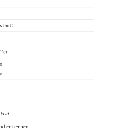
stant)
ffer


er
 kcal
nd entkernen.