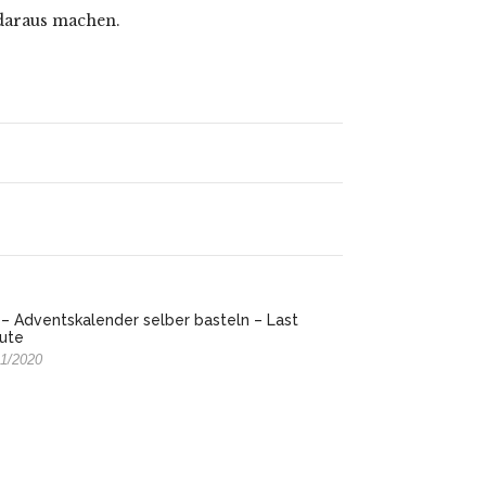
daraus machen.
 – Adventskalender selber basteln – Last
ute
11/2020