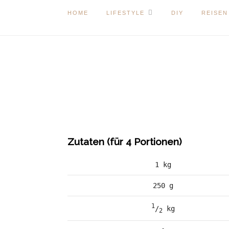
HOME
LIFESTYLE
DIY
REISEN
Zutaten (für 4 Portionen)
1 kg
250 g
1
/
 kg
2