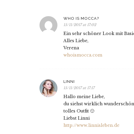
WHO IS MOCCA?
15/11/2017 at 17:02
Ein sehr schöner Look mit Basic
Alles Liebe,
Verena
whoismocca.com
LINNI
15/11/2017 at 17:17
Hallo meine Liebe,
du siehst wirklich wunderschön 
tolles Outfit 🙂
Liebst Linni
http://www.linnisleben.de