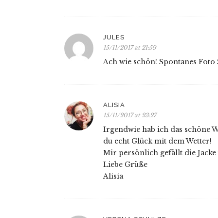
JULES
15/11/2017 at 21:59
Ach wie schön! Spontanes Foto 
ALISIA
15/11/2017 at 23:27
Irgendwie hab ich das schöne We
du echt Glück mit dem Wetter!
Mir persönlich gefällt die Jack
Liebe Grüße
Alisia