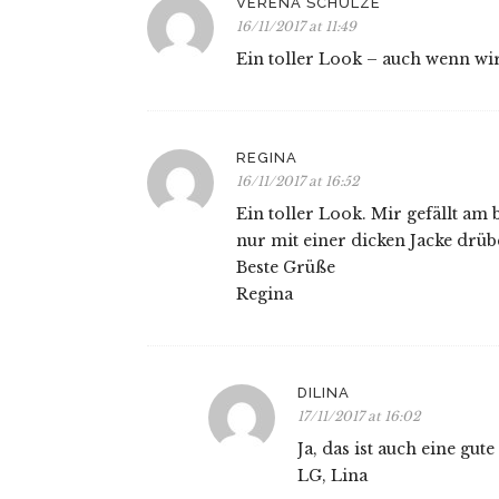
VERENA SCHULZE
16/11/2017 at 11:49
Ein toller Look – auch wenn wir
REGINA
16/11/2017 at 16:52
Ein toller Look. Mir gefällt am
nur mit einer dicken Jacke drübe
Beste Grüße
Regina
DILINA
17/11/2017 at 16:02
Ja, das ist auch eine gu
LG, Lina