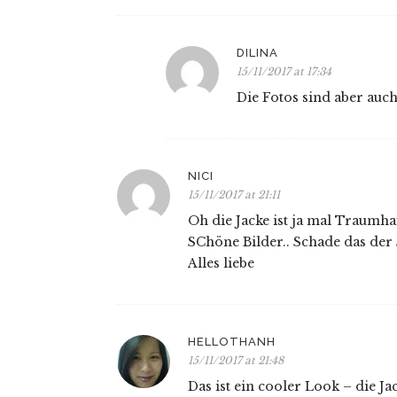
DILINA
15/11/2017 at 17:34
Die Fotos sind aber auch
NICI
15/11/2017 at 21:11
Oh die Jacke ist ja mal Traumha
SChöne Bilder.. Schade das der
Alles liebe
HELLOTHANH
15/11/2017 at 21:48
Das ist ein cooler Look – die J