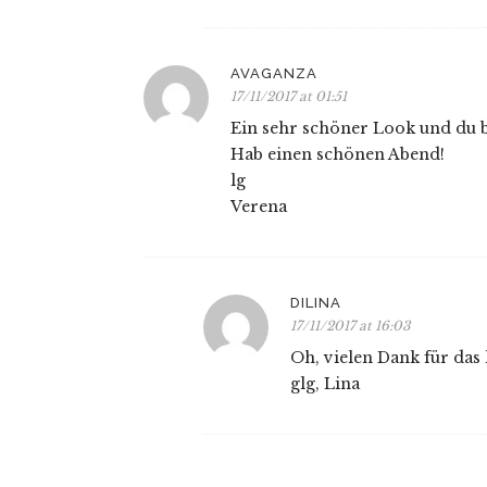
AVAGANZA
17/11/2017 at 01:51
Ein sehr schöner Look und du bi
Hab einen schönen Abend!
lg
Verena
DILINA
17/11/2017 at 16:03
Oh, vielen Dank für das
glg, Lina