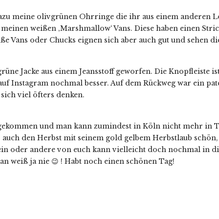
 dazu meine olivgrünen Ohrringe die ihr aus einem anderen
meinen weißen ‚Marshmallow‘ Vans. Diese haben einen Strickl
ße Vans oder Chucks eignen sich aber auch gut und sehen di
rüne Jacke aus einem Jeansstoff geworfen. Die Knopfleiste is
e auf Instagram nochmal besser. Auf dem Rückweg war ein pa
 sich viel öfters denken.
ngekommen und man kann zumindest in Köln nicht mehr in Top
 auch den Herbst mit seinem gold gelbem Herbstlaub schön, ab
ein oder andere von euch kann vielleicht doch nochmal in di
an weiß ja nie 😉 ! Habt noch einen schönen Tag!